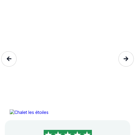
Chalet les étoiles
Les Deserts, Savoie, Auvergn...
5 personnes
84€/nuit
4,9/5