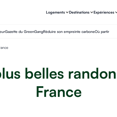
Logements
Destinations
Expériences
eur
Gazette du GreenGang
Réduire son empreinte carbone
Où partir
rance
plus belles rando
France