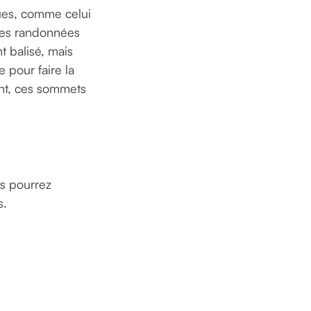
ques, comme celui
elles randonnées
t balisé, mais
 pour faire la
ent, ces sommets
us pourrez
s.