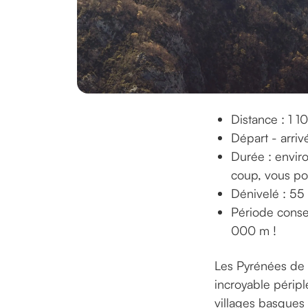
Distance : 1 
Départ - arri
Durée : enviro
coup, vous pou
Dénivelé : 5
Période consei
000 m !
Les Pyrénées de l
incroyable périp
villages basques