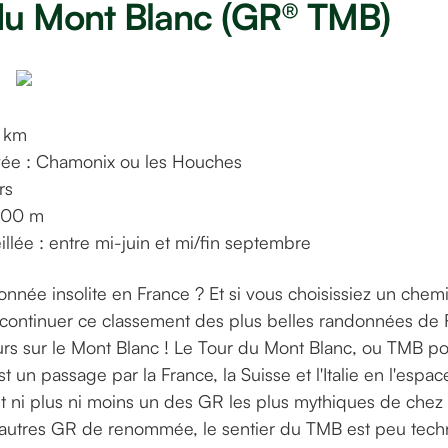
du Mont Blanc (GR® TMB)
©alexfigueiredo sur Unsplash
5 km
ivée : Chamonix ou les Houches
rs
 500 m
llée : entre mi-juin et mi/fin septembre
nnée insolite en France ? Et si vous choisissiez un chem
r continuer ce classement des plus belles randonnées de 
urs sur le Mont Blanc ! Le Tour du Mont Blanc, ou TMB po
t un passage par la France, la Suisse et l'Italie en l'espac
st ni plus ni moins un des GR les plus mythiques de chez
autres GR de renommée, le sentier du TMB est peu techn