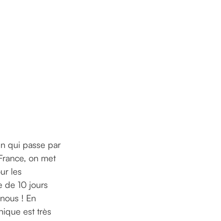
in qui passe par
France, on met
ur les
e de 10 jours
 nous ! En
ique est très