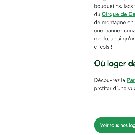
bouquetins, lacs 
du
Cirque de Ga
de montagne en
une bonne connai
rando, ainsi qu'
et cols !
Où loger da
Découvrez la
Par
profiter d’une v
Voir tous nos l