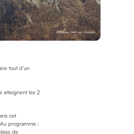
©Mathieu Odin sur Unsplash
ire tout d’un
i atteignent les 2
ans cet
 ! Au programme :
plées de