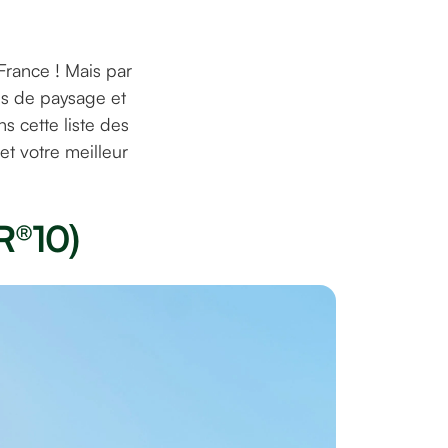
France ! Mais par
s de paysage et
s cette liste des
et votre meilleur
R®10)