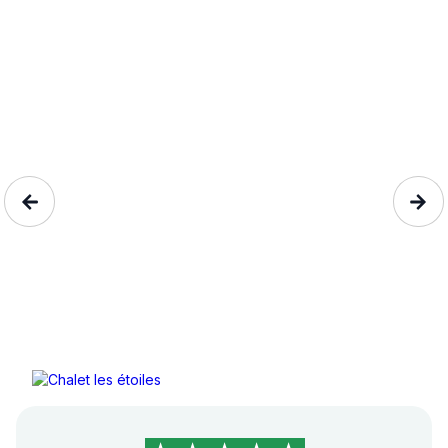
Chalet les étoiles
Les Deserts, Savoie, Auvergn...
5 personnes
84€/nuit
4,9/5