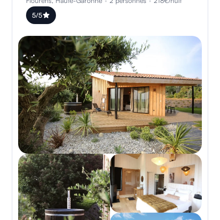
Flourens, Haute-Garonne
•
2 personnes
•
218€/nuit
5/5