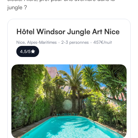
jungle ?
Hôtel Windsor Jungle Art Nice
Nice, Alpes-Maritimes
•
2-3 personnes
•
457€/nuit
4,5/5