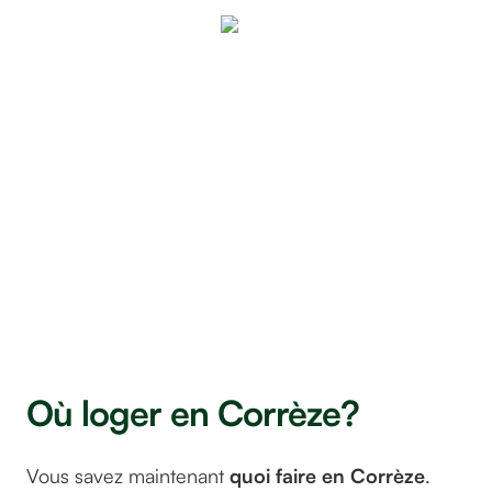
Le
marché
de pays
de
Sainte-
Féréole,
testé et
approuvé
!
© Brive
Tourisme
Où loger en Corrèze?
Vous savez maintenant
quoi faire en Corrèze
.