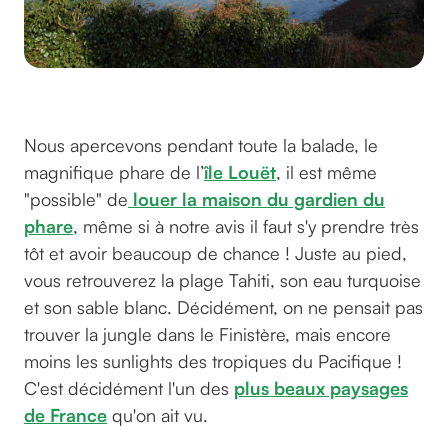
Vue sur la baie depuis la pointe de Penn al Lann et le GR 34 © GreenGo
Nous apercevons pendant toute la balade, le
magnifique phare de l’
île Louët
, il est même
"possible" de
louer la maison du gardien du
phare
, même si à notre avis il faut s'y prendre très
tôt et avoir beaucoup de chance ! Juste au pied,
vous retrouverez la plage Tahiti, son eau turquoise
et son sable blanc. Décidément, on ne pensait pas
trouver la jungle dans le Finistère, mais encore
moins les sunlights des tropiques du Pacifique !
C'est décidément l'un des
plus beaux paysages
de France
qu'on ait vu.