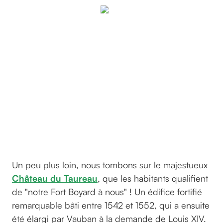
L’île Louët
et le
château
du
Taureau,
©
geoffroyh
sur
Unsplash
Un peu plus loin, nous tombons sur le majestueux
Château du Taureau
, que les habitants qualifient
de "notre Fort Boyard à nous" ! Un édifice fortifié
remarquable bâti entre 1542 et 1552, qui a ensuite
été élargi par Vauban à la demande de Louis XIV.