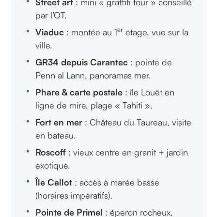
Street art
: mini « graffiti tour » conseillé
par l’OT.
er
Viaduc
: montée au 1
étage, vue sur la
ville.
GR34 depuis Carantec
: pointe de
Penn al Lann, panoramas mer.
Phare & carte postale
: île Louët en
ligne de mire, plage « Tahiti ».
Fort en mer
: Château du Taureau, visite
en bateau.
Roscoff
: vieux centre en granit + jardin
exotique.
Île Callot
: accès à marée basse
(horaires impératifs).
Pointe de Primel
: éperon rocheux,