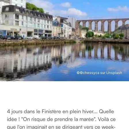
©
©chessyca sur Unsplash
©
©CHESSYCA SUR UNSPLASH
4 jours dans le Finistère en plein hiver... Quelle
idée ! "On risque de prendre la marée". Voilà ce
que l'on imaginait en se dirigeant vers ce week-