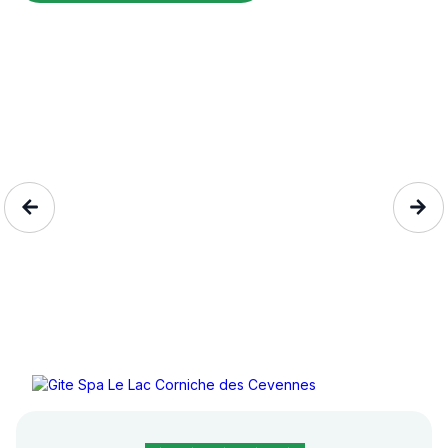
Gite Spa Le Lac Co...
Moissac-Vallée-Française, Lo...
4 personnes
82€/nuit
4,8/5