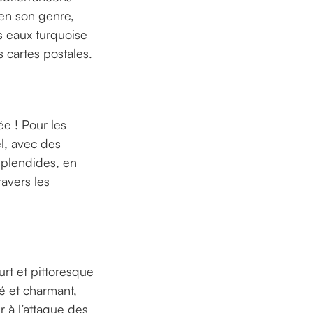
en son genre,
s eaux turquoise
 cartes postales.
tée ! Pour les
el, avec des
splendides, en
ravers les
rt et pittoresque
mé et charmant,
 à l’attaque des