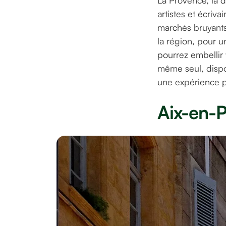
La Provence, la d
artistes et écriv
marchés bruyants
la région, pour
pourrez embellir 
même seul, dispo
une expérience p
Aix-en-P