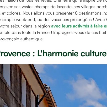
estination de tous les rêves. Une terre qui a inspiré de
ains avec ses vastes champs de lavande, ses villages perc
 et colorés. Nous allons vous présenter 8 destinations i
 un simple week-end, ou des vacances prolongées ! Ave
votre séjour dans la région
avec leurs activités à faire
nible dans toute la France ! Imprégnez-vous de ces huit 
rovençale authentique.
rovence : L'harmonie culture