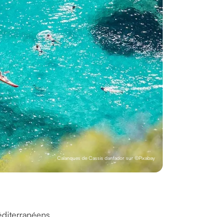
Calanques de Cassis danfador sur ©Pixabay
méditerranéens