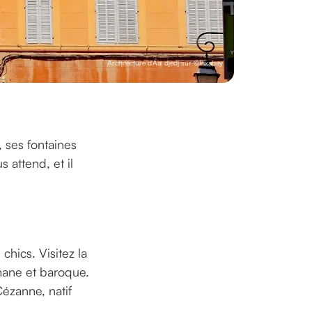
Architecture d'Aix djedj sur ©Pixabay
 ses fontaines
 attend, et il
hics. Visitez la
mane et baroque.
ézanne, natif