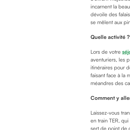
incarnent la bea
dévoile des falai
se mêlent aux pin
Quelle activité 
Lors de votre
séj
aventuriers, les 
itinéraires pour
faisant face à la 
méandres des ca
Comment y alle
Laissez-vous tran
en train TER, qui
sert de point de 