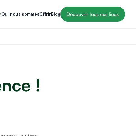
Découvrir tous nos lieux
Qui nous sommes
Offrir
Blog
nce !
©
©Simon Spring sur Unsplash