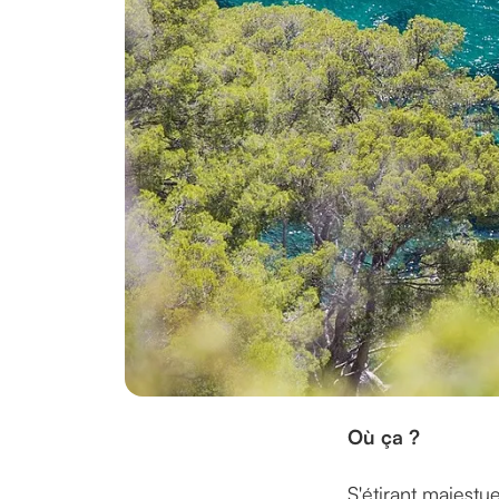
Où ça ?
S'étirant majestu