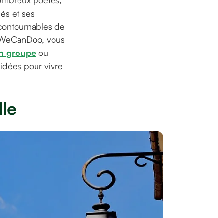
 nombreux poètes,
hés et ses
ncontournables de
c WeCanDoo, vous
 en groupe
ou
idées pour vivre
lle