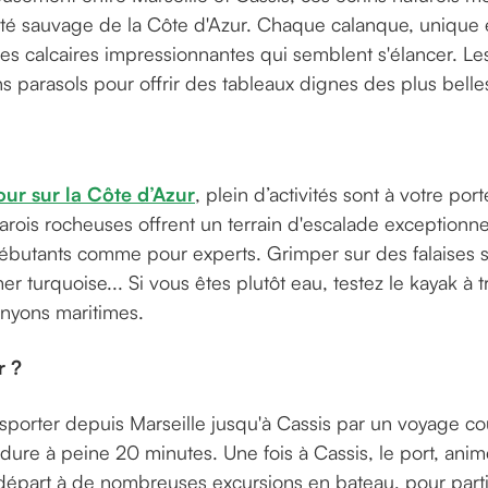
uté sauvage de la Côte d'Azur. Chaque calanque, unique 
ses calcaires impressionnantes qui semblent s'élancer. Le
s parasols pour offrir des tableaux dignes des plus belles
?
our sur la Côte d’Azur
, plein d’activités sont à votre por
parois rocheuses offrent un terrain d'escalade exceptionn
 débutants comme pour experts. Grimper sur des falaises 
mer turquoise... Si vous êtes plutôt eau, testez le kayak à t
nyons maritimes.
r ?
sporter depuis Marseille jusqu'à Cassis par un voyage cou
 dure à peine 20 minutes. Une fois à Cassis, le port, ani
départ à de nombreuses excursions en bateau, pour partir