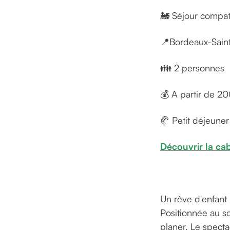
🚂 Séjour compati
📍Bordeaux-Saint
👪 2 personnes
💰 A partir de 2
🥐 Petit déjeune
Découvrir la ca
Un rêve d'enfant 
Positionnée au so
planer. Le specta