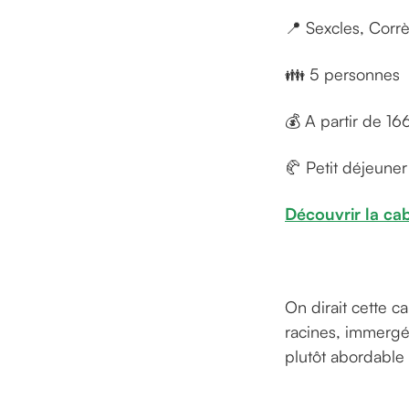
📍 Sexcles, Corr
👪 5 personnes
💰 A partir de 16
🥐 Petit déjeune
Découvrir la ca
On dirait cette c
racines, immergé 
plutôt abordable 