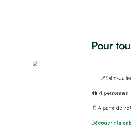
Pour tou
Eco-campin
📍Saint-Jul
👪 4 personnes
💰 A partir de 75
Découvrir la ca