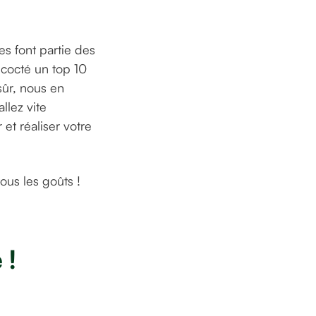
es font partie des
cocté un top 10
sûr, nous en
llez vite
et réaliser votre
ous les goûts !
 !
La Ferme des Histoires Mélangées