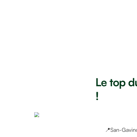
Le top d
!
📍San-Gavino