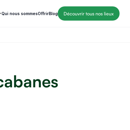
Découvrir tous nos lieux
Qui nous sommes
Offrir
Blog
 cabanes
4 MIN
SÉLECTIONS COUP DE COEUR