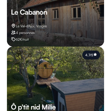
Le Cabanon
Le Val-d'Ajol, Vosges
4 personnes
62€/nuit
4,7/5
Ô p'tit nid Milie