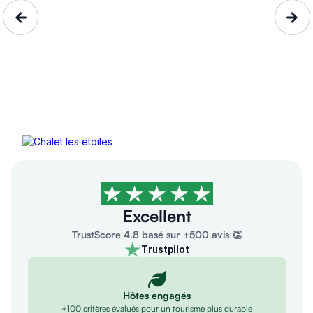
Chalet les étoiles
Les Deserts, Savoie, Auvergn...
5 personnes
84€/nuit
4,9/5
Excellent
TrustScore 4.8 basé sur +500 avis 👏
Trustpilot
Hôtes engagés
+100 critères évalués pour un tourisme plus durable