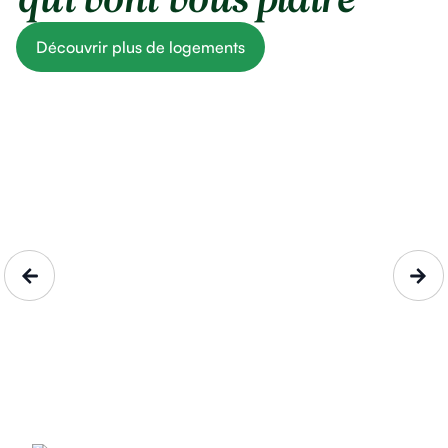
qui vont vous plaire
Découvrir plus de logements
Chalet les étoiles
Les Deserts, Savoie, Auvergn...
5 personnes
84€/nuit