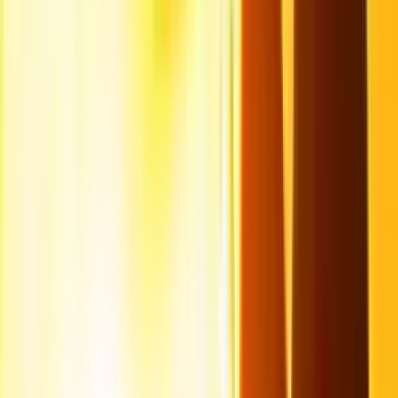
Accès en transports