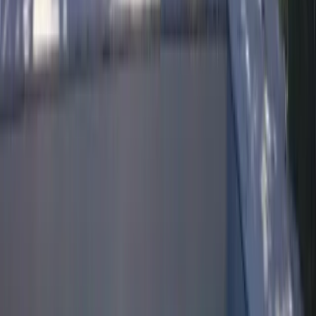
Propreté