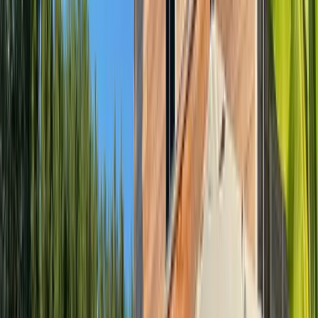
noté
4,7
sur 315 avis externes
4 Logements
Bordeaux, Gironde, Nouvelle-Aquitaine
Chambre d’hôtes
La Belle Endormie est une chambre d'hôtes située à Bordeaux,
idéalement placée à une distance de 700 mètres du musée d'art
contemporain CAPC et à seulement 800 mètres de l'esplanade des
Quinconces. Pour les amateurs de théâtre et de culture, le Grand
Théâtre de Bordeaux est accessible à 1,1 km, tandis que le musée du
Vin et du Commerce se trouve à une courte distance de 1,2 km.
Chaque chambre de l'établissement La Belle Endormie est
aménagée avec une commode et un portant pour plus de confort.
Les salles de bains privatives bénéficient d'une douche et sont
équipées d'articles de toilette offerts pour votre commodité. De plus,
chaque chambre dispose d'une télévision et d'un sèche-cheveux pour
répondre à vos besoins. Les hôtes de La Belle Endormie peuvent
commencer leur journée avec un délicieux petit-déjeuner continental
servi chaque matin. La chambre d'hôtes est également proche de
plusieurs sites d'intérêt régionaux tels que la place de la Bourse, la
cathédrale Saint-André et le musée d'Aquitaine.
Logements