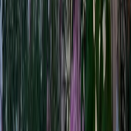
à partir de
dès
228 €
/ nuit