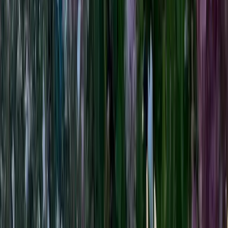
Des séjours notés 4,8/5