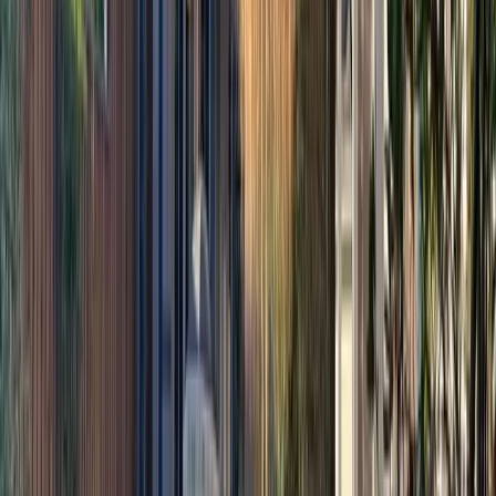
Accès en transports