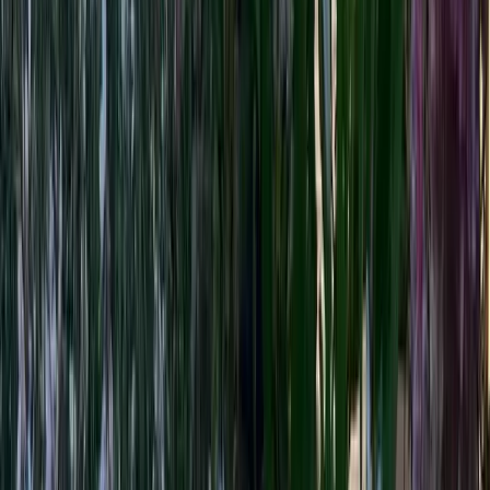
Écoresponsable, 100 % français
Offrir un séjour
Les Landines
Chambre d’hôtes
Logement insolite
Hôtel