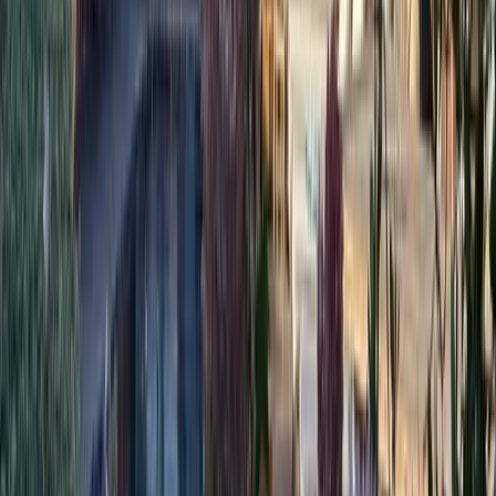
4,76
/ 5
notés