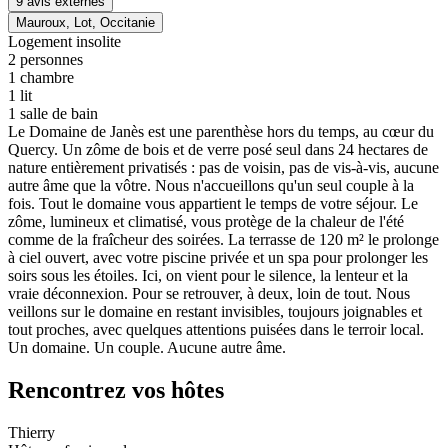
9 avis externes
Mauroux, Lot, Occitanie
Logement insolite
2
personnes
1
chambre
1
lit
1
salle de bain
Le Domaine de Janès est une parenthèse hors du temps, au cœur du
Quercy. Un zôme de bois et de verre posé seul dans 24 hectares de
nature entièrement privatisés : pas de voisin, pas de vis-à-vis, aucune
autre âme que la vôtre. Nous n'accueillons qu'un seul couple à la
fois. Tout le domaine vous appartient le temps de votre séjour. Le
zôme, lumineux et climatisé, vous protège de la chaleur de l'été
comme de la fraîcheur des soirées. La terrasse de 120 m² le prolonge
à ciel ouvert, avec votre piscine privée et un spa pour prolonger les
soirs sous les étoiles. Ici, on vient pour le silence, la lenteur et la
vraie déconnexion. Pour se retrouver, à deux, loin de tout. Nous
veillons sur le domaine en restant invisibles, toujours joignables et
tout proches, avec quelques attentions puisées dans le terroir local.
Un domaine. Un couple. Aucune autre âme.
Rencontrez vos hôtes
Thierry