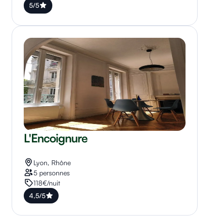
5/5
L'Encoignure
Lyon, Rhône
5 personnes
118€/nuit
4,5/5