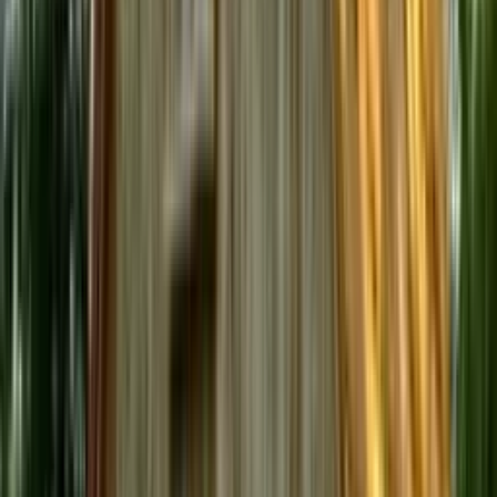
Top éco-score
Filtres
1