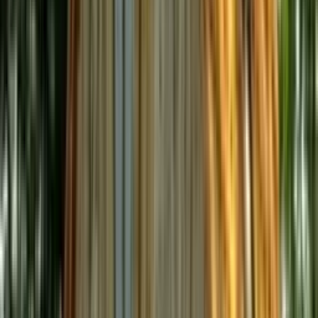
Accès en transports