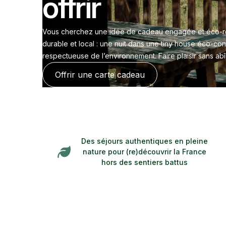
offrir
Vous cherchez une idée de cadeau engagée et éco-respo
durable et local : une nuit dans une tiny house éco-con
respectueuse de l’environnement. Faire plaisir sans abî
Offrir une carte cadeau
Des séjours authentiques en pleine
nature pour (re)découvrir la France
hors des sentiers battus