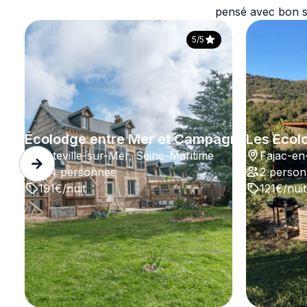
pensé avec bon se
5/5
Écolodge entre Mer et Campagne
Les Ecol
Octeville-sur-Mer, Seine-Maritime
Fajac-en
2-4 personnes
2 perso
191€/nuit
121€/nuit