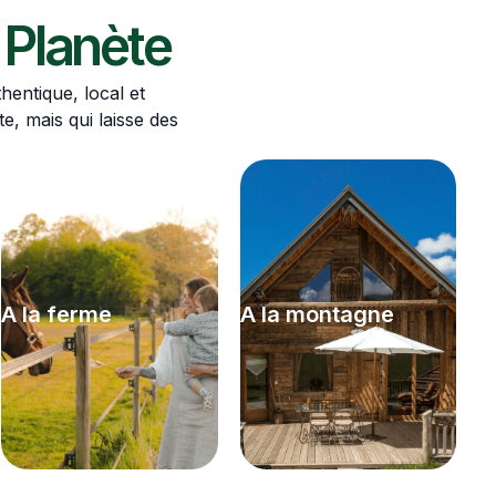
 Planète
hentique, local et
e, mais qui laisse des
A la ferme
A la montagne
E