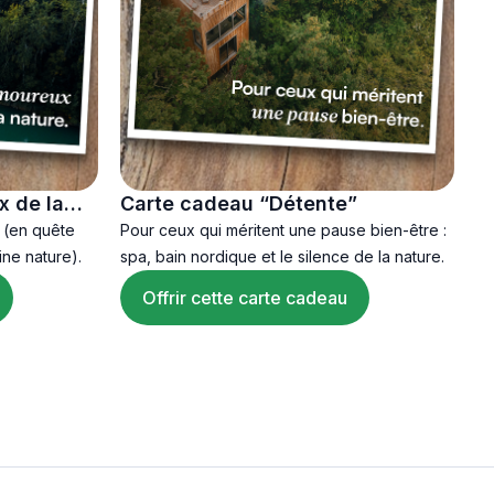
 de la
Carte cadeau “Détente”
C
m
 (en quête
Pour ceux qui méritent une pause bien-être :
Po
ine nature).
spa, bain nordique et le silence de la nature.
(d
so
Offrir cette carte cadeau