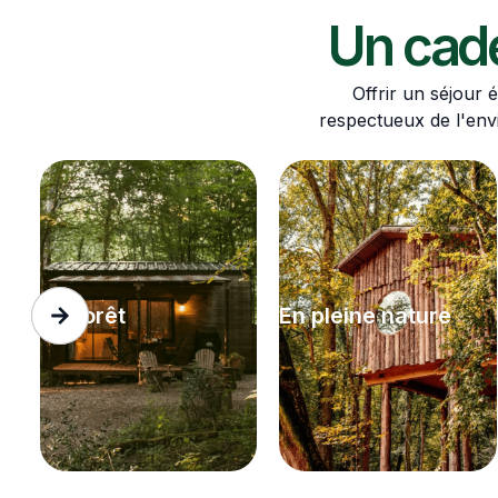
Un cade
Offrir un séjour 
respectueux de l'envi
En forêt
En pleine nature