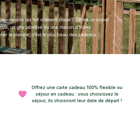
nsable qui fait vraiment plaisir ? Offrez un séjour
çue, un gîte labellisé ou une maison d’hôtes
mer la planète, c’est le plus beau des cadeaux.
Offrez une carte cadeau 100% flexible ou
séjour en cadeau : vous choisissez le
séjour, ils choisiront leur date de départ !