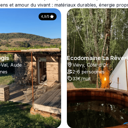
ns et amour du vivant : matériaux durables, énergie propre
4,9/5
ogis
Ecodomaine La Rêver
-Val, Aude
Viévy, Côte-d'Or
nnes
2-6 personnes
33€/nuit