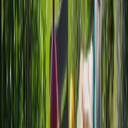
1
Renseigner vos dates
à partir de
Disponibilité du logement
57 €
/ nuit
Rencontrez vos hôtes
Charlotte
Contacter l’hôte
Profondément humaniste, ce qui m’anime au quotidien c’est
l’humain; l’humain dans son environnement, cette nature à qui nous
devons vie. Chaque jour je remercie la vie, joie de vivre ce moment
présent, de partager cette aventure qui me construit. Bonheur de le