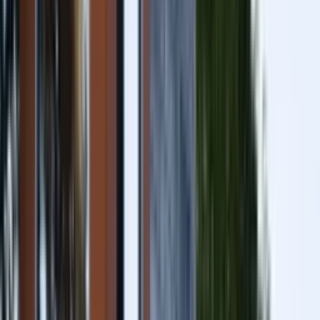
Gare à - de 2 km