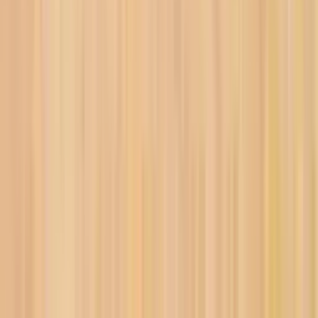
Offrez un cadeau qui se
vit