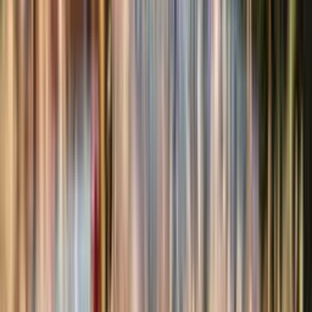
Des séjours notés 4,8/5