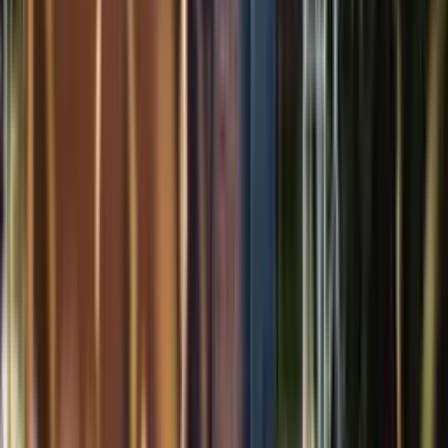
Offrez un cadeau qui se
vit