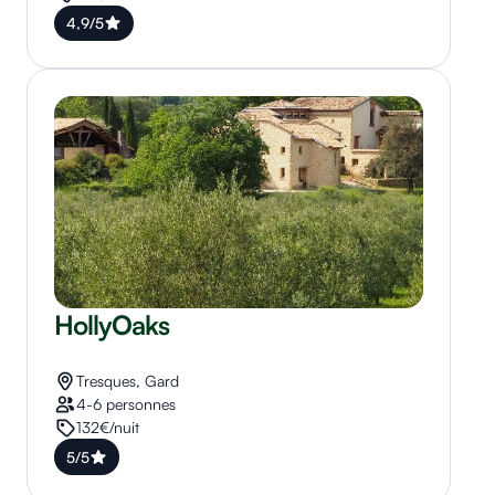
4,9/5
HollyOaks
Tresques, Gard
4-6 personnes
132€/nuit
5/5