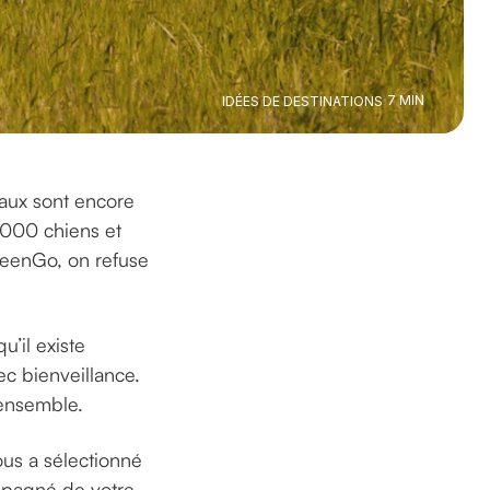
7 MIN
IDÉES DE DESTINATIONS
maux sont encore
000 chiens et
GreenGo, on refuse
u’il existe
c bienveillance.
 ensemble.
ous a sélectionné
ompagné de votre