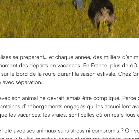
 valises se préparent… et chaque année, des milliers d’ani
oment des départs en vacances. En France, plus de 60 
s sur le bord de la route durant la saison estivale. Chez 
 avec séparation.
avec son animal ne devrait jamais être compliqué. Parce q
centaines d’hébergements engagés qui les accueillent ave
que les vacances, les vraies, sont celles où on reste tous
cet été avec ses animaux sans stress ni compromis ? On v
ns pour buller, marcher, nager et respirer, toujours acc