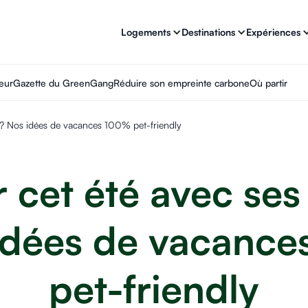
Logements
Destinations
Expériences
eur
Gazette du GreenGang
Réduire son empreinte carbone
Où partir
 ? Nos idées de vacances 100% pet-friendly
r cet été avec se
idées de vacanc
pet-friendly