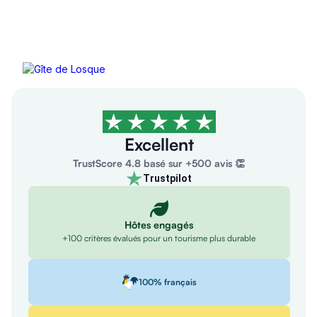
Gîte de Losque
Castelnau-Durban, Ariège, Oc...
4 personnes
82€/nuit
5/5
Excellent
TrustScore 4.8 basé sur +500 avis 👏
Trustpilot
Hôtes engagés
+100 critères évalués pour un tourisme plus durable
100% français