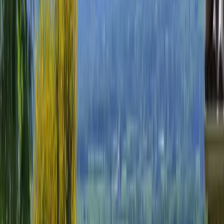
Un des logements préférés sur GreenGo
Découvrez notre charmante roulotte en bois chauffé et climatisée,
perchée sur les hauteurs ardéchoises. Ce lieu idyllique offre une vue
panoramique à couper le souffle sur les montagnes. Les chevaux
gambadent autour, le calme règne, idéal pour se détendre et se
ressourcer. A l'intérieur, vous trouverez tout le confort nécessaire
pour un séjour agréable. Profitez de soirées paisibles à contempler
les étoiles ou partez en randonnée pour explorer les environs. Un
séjour inoubliable vous attend.
Rencontrez vos hôtes
Thibaud et Marion
Hôte particulier
Cet hébergement est proposé par un particulier et soumis au Code