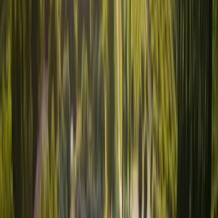
son terroir, je serais très heureuse de vous recommander de chouettes
adresses selon vos envies. A bientôt!
Dates et voyageurs
Sélectionnez la date
d’arrivée
Dates
Arrivée → Départ
Voyageurs
2 voyageurs
à partir de
86 €
/ nuit
Dates
Arrivée → Départ
Voyageurs
2 voyageurs
La Vaporeuse - un écrin dans le centre historique