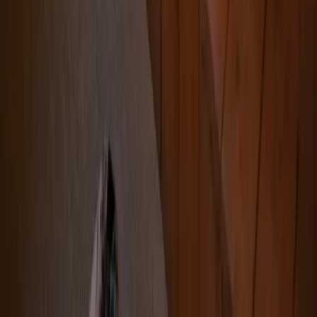
Wi-Fi