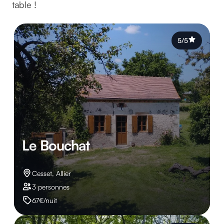
table !
5/5
Le Bouchat
Cesset, Allier
3 personnes
67€/nuit