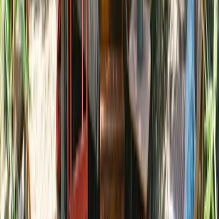
Top éco-score
Filtres
1