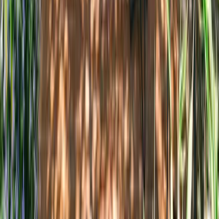
4,8
Ecolodges en Provence
Saint-Maximin-la-Sainte-Baume, Var, Provence-Alpes-Côte d'Azur
3 écolodges : La yourte, Les 5 éléments et Le toit du monde
3 logements
à partir de
dès
214 €
/ nuit