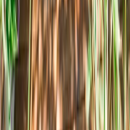
Des séjours notés 4,8/5