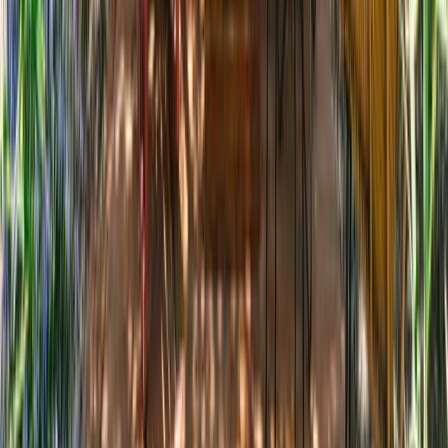
4,72
/ 5
notés