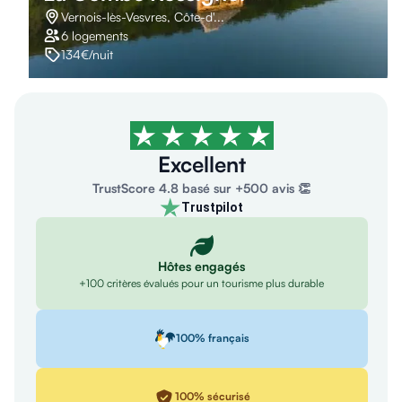
Vernois-lès-Vesvres, Côte-d'...
6 logements
134€/nuit
4,7/5
Excellent
TrustScore 4.8 basé sur +500 avis 👏
Trustpilot
Hôtes engagés
+100 critères évalués pour un tourisme plus durable
100% français
100% sécurisé