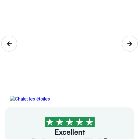
Chalet les étoiles
Les Deserts, Savoie, Auvergn...
5 personnes
84€/nuit
4,9/5
Excellent