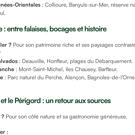
énées-Orientales
: Collioure, Banyuls-sur-Mer, réserve na
ul.
: entre falaises, bocages et histoire
ler ?
Pour son patrimoine riche et ses paysages contrast
?
alvados
: Deauville, Honfleur, plages du Débarquement.
anche
: Mont-Saint-Michel, îles Chausey, Barfleur.
ne
: Parc naturel du Perche, Alençon, Bagnoles-de-l’Orne
t le Périgord : un retour aux sources
 ?
Pour son côté nature et sa gastronomie généreuse.
er :