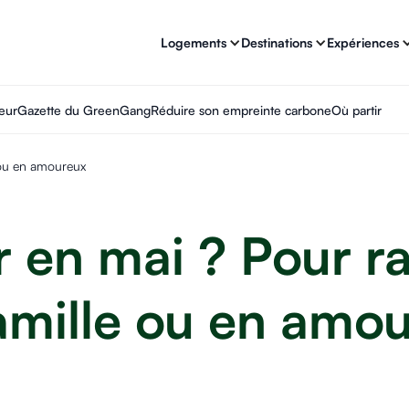
Logements
Destinations
Expériences
eur
Gazette du GreenGang
Réduire son empreinte carbone
Où partir
 ou en amoureux
r en mai ? Pour 
amille ou en amo