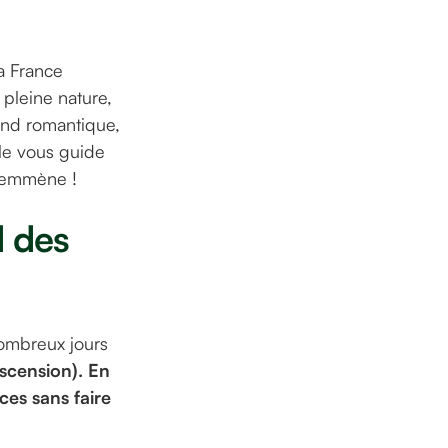
la France
pleine nature,
end romantique,
cle vous guide
s emmène !
d des
nombreux jours
Ascension). En
ces sans faire