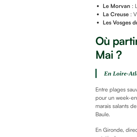
Le Morvan
: 
La Creuse
: V
Les Vosges d
Où parti
Mai ?
En Loire-Atl
Entre plages sauv
pour un week-end
marais salants d
Baule.
En Gironde, dire