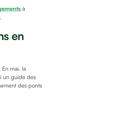
rgements
à
.
ns en
 En mai, la
ci un guide des
einement des ponts