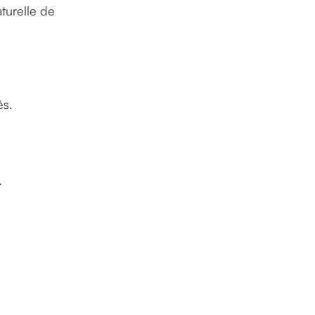
turelle de
és.
.