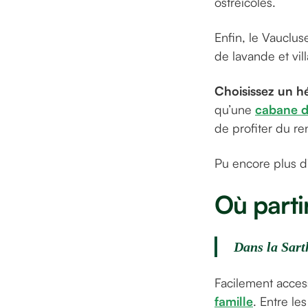
ostréicoles.
Enfin, le Vauclu
de lavande et vil
Choisissez un h
qu’une
cabane d
de profiter du r
Pu encore plus d
Où parti
Dans la Sart
Facilement access
famille
. Entre le