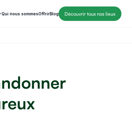
Découvrir tous nos lieux
Qui nous sommes
Offrir
Blog
randonner
ureux
10 MIN
OÙ PARTIR