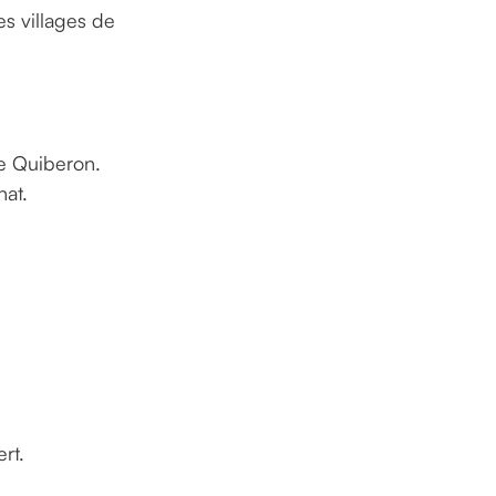
s villages de
de Quiberon.
hat.
rt.