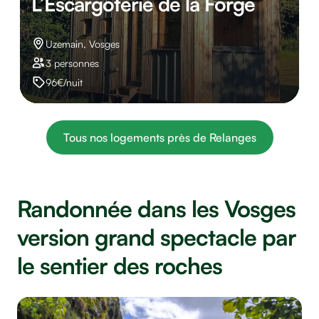
L’Escargoterie de la Forge
Uzemain, Vosges
3 personnes
96€/nuit
Tous nos logements près de Relanges
Randonnée dans les Vosges
version grand spectacle par
le sentier des roches