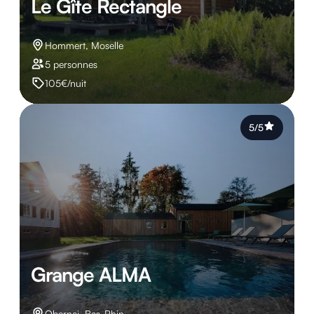
Le Gîte Rectangle
Hommert, Moselle
5 personnes
105€/nuit
5/5
Grange ALMA
Obernai, Bas-Rhin