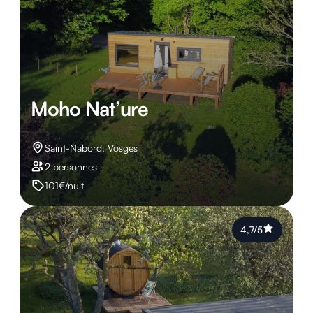
Moho Nat’ure
Saint-Nabord, Vosges
2 personnes
101€/nuit
4,7/5