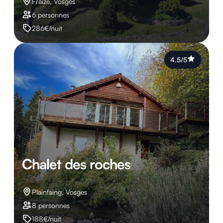
Fraize, Vosges
6 personnes
286€/nuit
4,5/5
Chalet des roches
Plainfaing, Vosges
8 personnes
188€/nuit