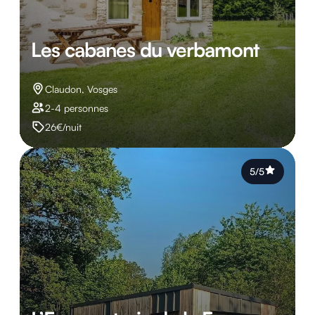
Les cabanes du verbamont
Claudon, Vosges
2-4 personnes
26€/nuit
5/5