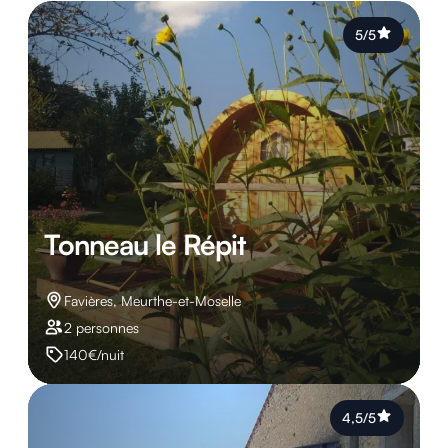
5/5
Tonneau le Répit
Favières, Meurthe-et-Moselle
2 personnes
140€/nuit
4,5/5