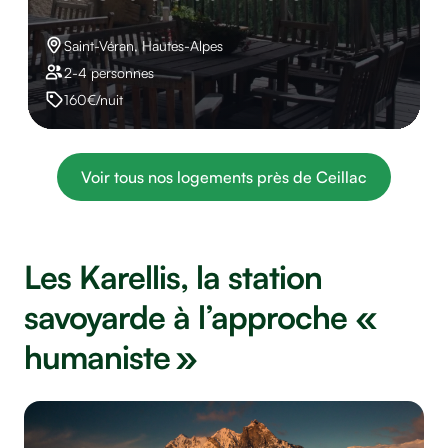
Saint-Véran, Hautes-Alpes
2-4 personnes
160€/nuit
Voir tous nos logements près de Ceillac
Les Karellis, la station
savoyarde à l’approche «
humaniste »