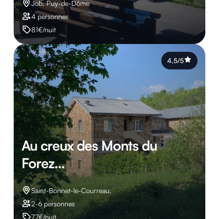
Job, Puy-de-Dôme
4 personnes
81€/nuit
4,5/5
Au creux des Monts du
Forez...
Saint-Bonnet-le-Courreau,
2-6 personnes
77€/nuit