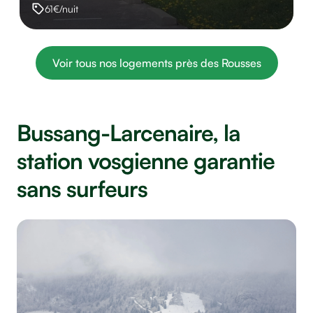
61€/nuit
Voir tous nos logements près des Rousses
Bussang-Larcenaire, la
station vosgienne garantie
sans surfeurs