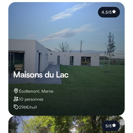
4,5/5
Maisons du Lac
Écollemont, Marne
10 personnes
296€/nuit
5/5