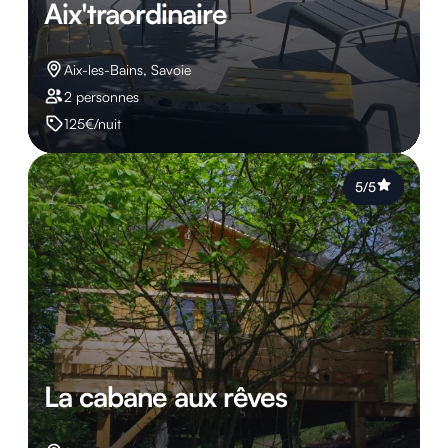
Aix'traordinaire
Aix-les-Bains, Savoie
2 personnes
125€/nuit
5/5
La cabane aux rêves